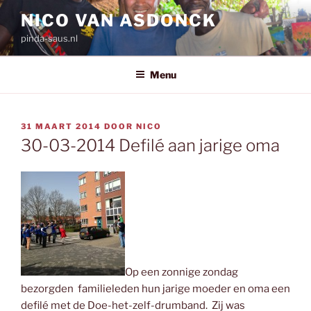
Ga
NICO VAN ASDONCK
naar
pinda-saus.nl
de
inhoud
Menu
GEPLAATST
31 MAART 2014
DOOR
NICO
OP
30-03-2014 Defilé aan jarige oma
Op een zonnige zondag
bezorgden familieleden hun jarige moeder en oma een
defilé met de Doe-het-zelf-drumband. Zij was