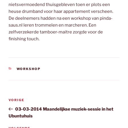
nietsvermoedend thuisgebleven toen er plots een
heuse drumband voor haar appartement verscheen.
De deelnemers hadden na een workshop van pinda-
saus.nl leren trommelen en marcheren. Een
zelfverzekerde tamboer-maitre zorgde voor de
finishing touch.
CATEGORIEËN
WORKSHOP
Bericht
Vorig
VORIGE
navigatie
bericht
03-03-2014 Maandelijkse muziek-sessie in het
Ubuntuhuis