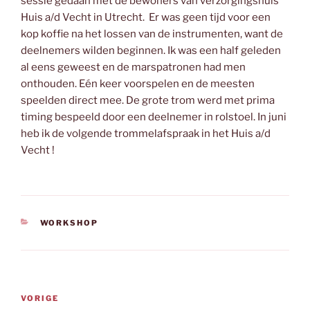
sessie gedaan met de bewoners van verzorgingshuis
Huis a/d Vecht in Utrecht. Er was geen tijd voor een
kop koffie na het lossen van de instrumenten, want de
deelnemers wilden beginnen. Ik was een half geleden
al eens geweest en de marspatronen had men
onthouden. Eén keer voorspelen en de meesten
speelden direct mee. De grote trom werd met prima
timing bespeeld door een deelnemer in rolstoel. In juni
heb ik de volgende trommelafspraak in het Huis a/d
Vecht !
CATEGORIEËN
WORKSHOP
Bericht
Vorig
VORIGE
navigatie