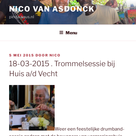
Ga
NICO VAN ASDONCK
naar
pinda-saus.nl
de
inhoud
Menu
GEPLAATST
5 MEI 2015
DOOR
NICO
OP
18-03-2015 . Trommelsessie bij
Huis a/d Vecht
Weer een feestelijke drumband-