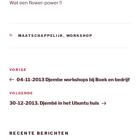
Wat een flower-power !!
CATEGORIEËN
MAATSCHAPPELIJK
,
WORKSHOP
Bericht
Vorig
VORIGE
navigatie
bericht
04-11-2013 Djembe workshops bij Boek en bedrijf
Volgend
VOLGENDE
bericht
30-12-2013. Djembé in het Ubuntu huis
RECENTE BERICHTEN