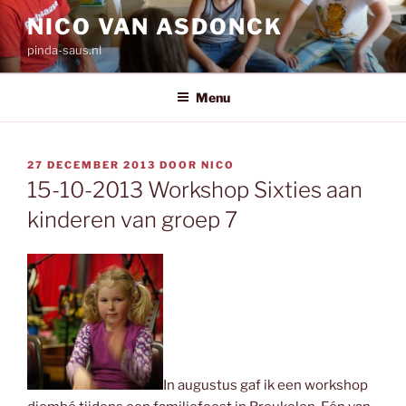
Ga
NICO VAN ASDONCK
naar
pinda-saus.nl
de
inhoud
Menu
GEPLAATST
27 DECEMBER 2013
DOOR
NICO
OP
15-10-2013 Workshop Sixties aan
kinderen van groep 7
In augustus gaf ik een workshop