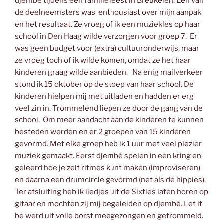
djembé tijdens een familiefeest in Breukelen. Eén van
de deelneemsters was enthousiast over mijn aanpak
en het resultaat. Ze vroeg of ik een muziekles op haar
school in Den Haag wilde verzorgen voor groep 7. Er
was geen budget voor (extra) cultuuronderwijs, maar
ze vroeg toch of ik wilde komen, omdat ze het haar
kinderen graag wilde aanbieden. Na enig mailverkeer
stond ik 15 oktober op de stoep van haar school. De
kinderen hielpen mij met uitladen en hadden er erg
veel zin in. Trommelend liepen ze door de gang van de
school. Om meer aandacht aan de kinderen te kunnen
besteden werden en er 2 groepen van 15 kinderen
gevormd. Met elke groep heb ik 1 uur met veel plezier
muziek gemaakt. Eerst djembé spelen in een kring en
geleerd hoe je zelf ritmes kunt maken (improviseren)
en daarna een drumcircle gevormd (net als de hippies).
Ter afsluiting heb ik liedjes uit de Sixties laten horen op
gitaar en mochten zij mij begeleiden op djembé. Let it
be werd uit volle borst meegezongen en getrommeld.