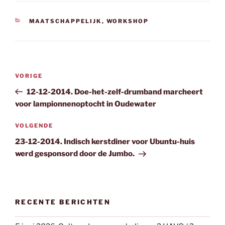
CATEGORIEËN
MAATSCHAPPELIJK
,
WORKSHOP
Bericht
Vorig
VORIGE
navigatie
bericht
12-12-2014. Doe-het-zelf-drumband marcheert
voor lampionnenoptocht in Oudewater
Volgend
VOLGENDE
bericht
23-12-2014. Indisch kerstdiner voor Ubuntu-huis
werd gesponsord door de Jumbo.
RECENTE BERICHTEN