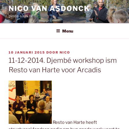
Ga
NICO VAN ASDONCK
naar
pinda-saus.nl
de
inhoud
Menu
GEPLAATST
10 JANUARI 2015
DOOR
NICO
OP
11-12-2014. Djembé workshop ism
Resto van Harte voor Arcadis
Resto van Harte heeft