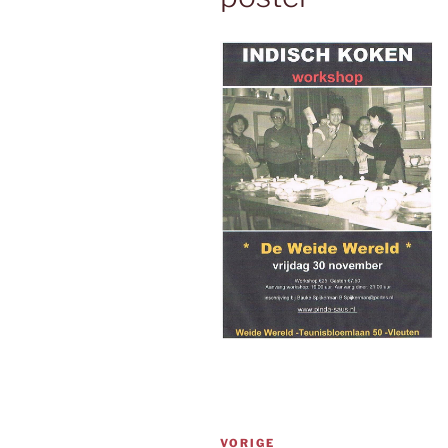
Bericht
Vorig
VORIGE