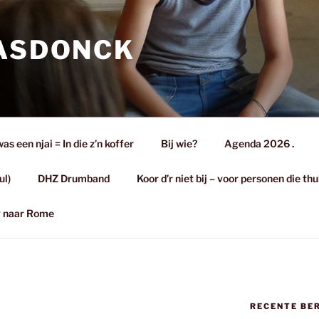
 ASDONCK
s een njai = In die z’n koffer
Bij wie?
Agenda 2026 .
ul)
DHZ Drumband
Koor d’r niet bij – voor personen die th
eg naar Rome
RECENTE BE