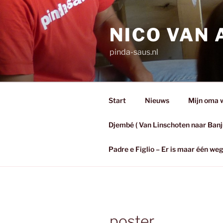
Ga
naar
NICO VAN
de
inhoud
pinda-saus.nl
Start
Nieuws
Mijn oma wa
Djembé ( Van Linschoten naar Banj
Padre e Figlio – Er is maar één w
poster