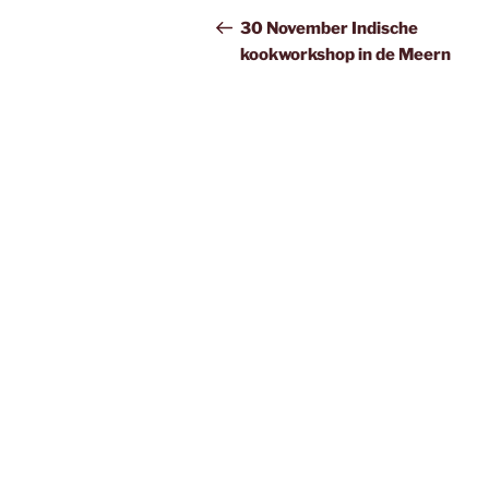
navigatie
bericht
30 November Indische
kookworkshop in de Meern