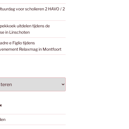
ltuurdag voor scholieren 2 HAVO / 2
pekkoek uitdelen tijdens de
e in Linschoten
dre e Figlio tijdens
venement Relaxmag in Montfoort
N
den