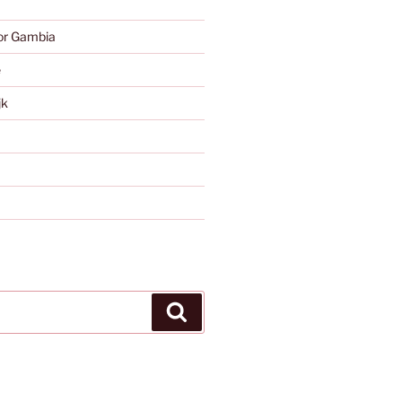
or Gambia
e
jk
Zoeken