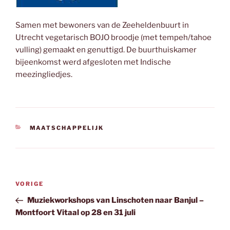
Samen met bewoners van de Zeeheldenbuurt in
Utrecht vegetarisch BOJO broodje (met tempeh/tahoe
vulling) gemaakt en genuttigd. De buurthuiskamer
bijeenkomst werd afgesloten met Indische
meezingliedjes.
CATEGORIEËN
MAATSCHAPPELIJK
Bericht
Vorig
VORIGE
navigatie
bericht
Muziekworkshops van Linschoten naar Banjul –
Montfoort Vitaal op 28 en 31 juli