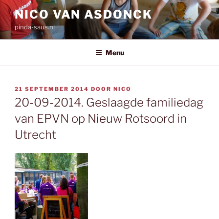
Ga
NICO VAN ASDONCK
naar
pinda-saus.nl
de
inhoud
Menu
GEPLAATST
21 SEPTEMBER 2014
DOOR
NICO
OP
20-09-2014. Geslaagde familiedag
van EPVN op Nieuw Rotsoord in
Utrecht