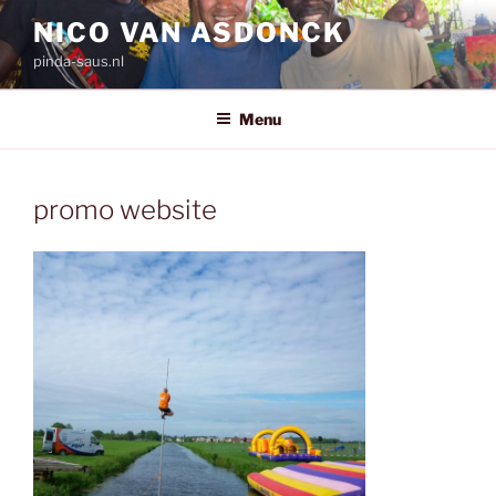
Ga
NICO VAN ASDONCK
naar
pinda-saus.nl
de
inhoud
Menu
promo website