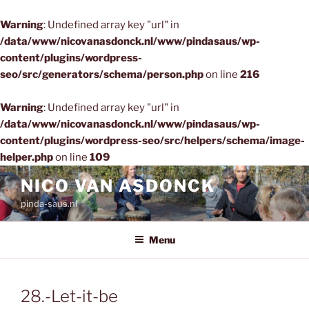
Warning
: Undefined array key "url" in
/data/www/nicovanasdonck.nl/www/pindasaus/wp-
content/plugins/wordpress-
seo/src/generators/schema/person.php
on line
216
Warning
: Undefined array key "url" in
/data/www/nicovanasdonck.nl/www/pindasaus/wp-
content/plugins/wordpress-seo/src/helpers/schema/image-
helper.php
on line
109
Ga
NICO VAN ASDONCK
naar
pinda-saus.nl
de
inhoud
Menu
28.-Let-it-be