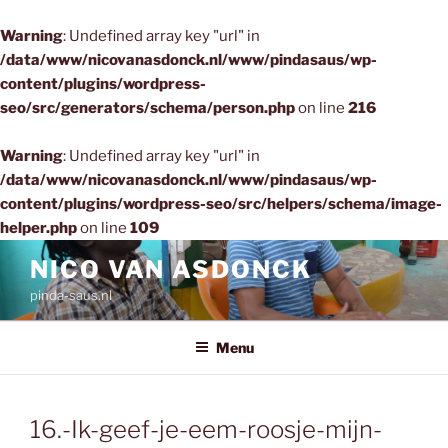
Warning
: Undefined array key "url" in
/data/www/nicovanasdonck.nl/www/pindasaus/wp-
content/plugins/wordpress-
seo/src/generators/schema/person.php
on line
216
Warning
: Undefined array key "url" in
/data/www/nicovanasdonck.nl/www/pindasaus/wp-
content/plugins/wordpress-seo/src/helpers/schema/image-
helper.php
on line
109
Ga
NICO VAN ASDONCK
naar
pinda-saus.nl
de
inhoud
Menu
16.-Ik-geef-je-eem-roosje-mijn-