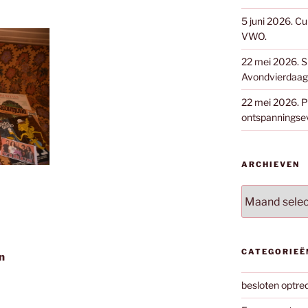
5 juni 2026. Cu
VWO.
22 mei 2026. S
Avondvierdaags
22 mei 2026. Pa
ontspanningse
ARCHIEVEN
Archieven
CATEGORIEË
’n
besloten optre