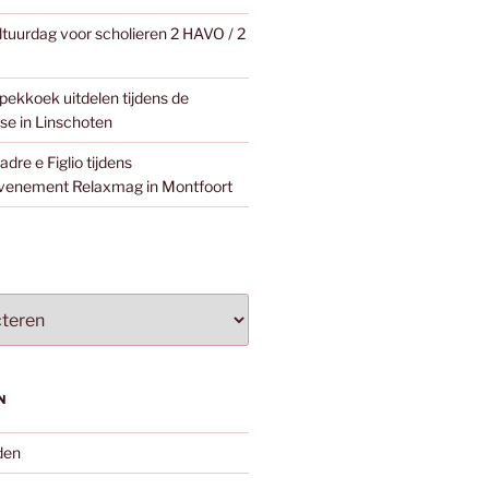
ltuurdag voor scholieren 2 HAVO / 2
pekkoek uitdelen tijdens de
e in Linschoten
dre e Figlio tijdens
venement Relaxmag in Montfoort
N
den