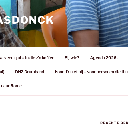
 ASDONCK
s een njai = In die z’n koffer
Bij wie?
Agenda 2026 .
ul)
DHZ Drumband
Koor d’r niet bij – voor personen die th
eg naar Rome
RECENTE BE