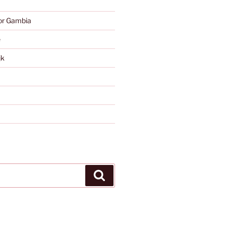
or Gambia
e
jk
Zoeken