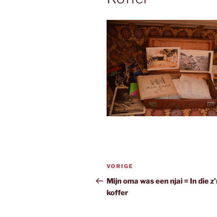
Bericht
Vorig
VORIGE
navigatie
bericht
Mijn oma was een njai = In die z
koffer