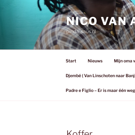
Ga
naar
NICO VAN
de
inhoud
pinda-saus.nl
Start
Nieuws
Mijn oma wa
Djembé ( Van Linschoten naar Banj
Padre e Figlio – Er is maar één w
Koffer