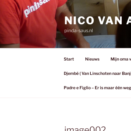
Ga
naar
NICO VAN
de
inhoud
pinda-saus.nl
Start
Nieuws
Mijn oma wa
Djembé ( Van Linschoten naar Banj
Padre e Figlio – Er is maar één w
image002