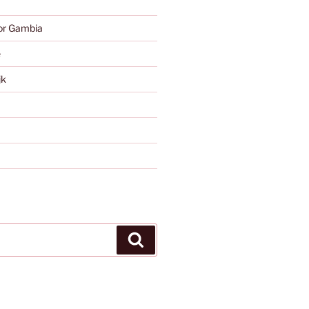
or Gambia
e
jk
Zoeken