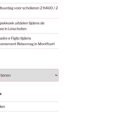
ltuurdag voor scholieren 2 HAVO / 2
pekkoek uitdelen tijdens de
e in Linschoten
dre e Figlio tijdens
venement Relaxmag in Montfoort
N
den