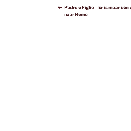
navigatie
bericht
Padre e Figlio – Er is maar één
naar Rome