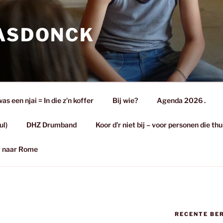
 ASDONCK
s een njai = In die z’n koffer
Bij wie?
Agenda 2026 .
ul)
DHZ Drumband
Koor d’r niet bij – voor personen die th
eg naar Rome
RECENTE BE