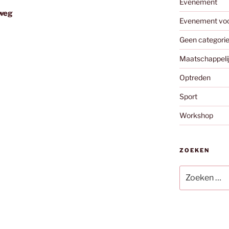
Evenement
 weg
Evenement vo
Geen categori
Maatschappeli
Optreden
Sport
Workshop
ZOEKEN
Zoeken
naar: