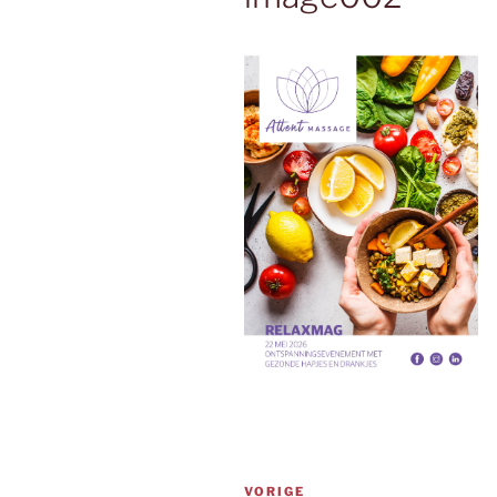
Bericht
Vorig
VORIGE