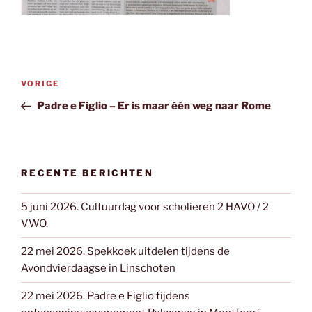
Bericht
Vorig
VORIGE
navigatie
bericht
Padre e Figlio – Er is maar één weg naar Rome
RECENTE BERICHTEN
5 juni 2026. Cultuurdag voor scholieren 2 HAVO / 2
VWO.
22 mei 2026. Spekkoek uitdelen tijdens de
Avondvierdaagse in Linschoten
22 mei 2026. Padre e Figlio tijdens