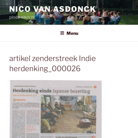
Ga
NICO VAN ASDONCK
naar
pinda-saus.nl
de
inhoud
Menu
artikel zenderstreek Indie
herdenking_000026