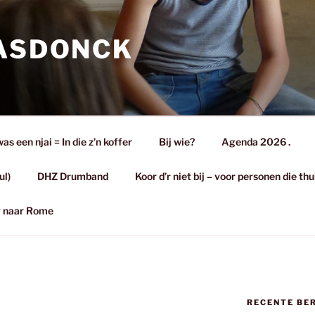
 ASDONCK
s een njai = In die z’n koffer
Bij wie?
Agenda 2026 .
ul)
DHZ Drumband
Koor d’r niet bij – voor personen die th
eg naar Rome
RECENTE BE