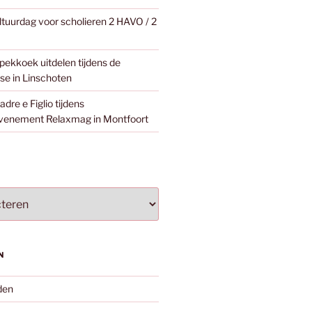
ltuurdag voor scholieren 2 HAVO / 2
pekkoek uitdelen tijdens de
e in Linschoten
dre e Figlio tijdens
venement Relaxmag in Montfoort
N
den