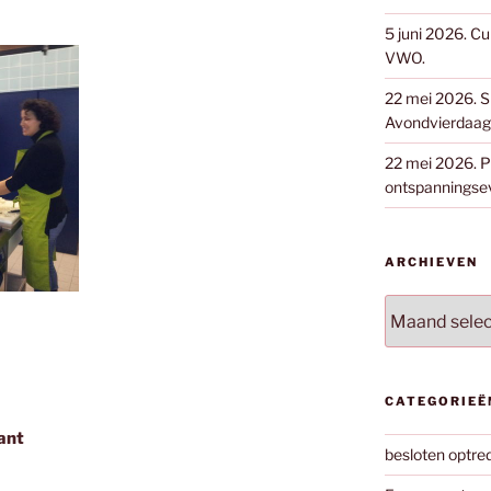
5 juni 2026. Cu
VWO.
22 mei 2026. S
Avondvierdaags
22 mei 2026. Pa
ontspanningse
ARCHIEVEN
Archieven
CATEGORIEË
ant
besloten optre