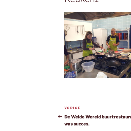
Bericht
Vorig
VORIGE
navigatie
bericht
De Weide Wereld buurtrestaur
was succes.