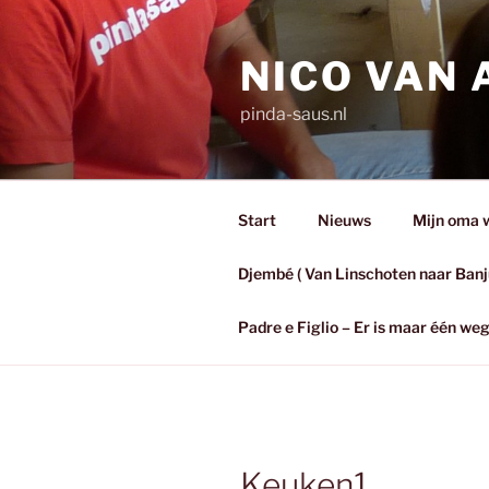
Ga
naar
NICO VAN
de
inhoud
pinda-saus.nl
Start
Nieuws
Mijn oma wa
Djembé ( Van Linschoten naar Banj
Padre e Figlio – Er is maar één w
Keuken1