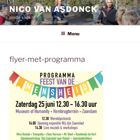
Ga
NICO VAN ASDONCK
naar
pinda-saus.nl
de
inhoud
Menu
flyer-met-programma